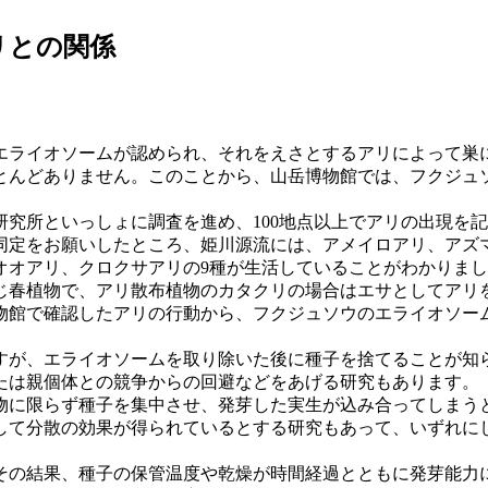
リとの関係
エライオソームが認められ、それをえさとするアリによって巣
とんどありません。このことから、山岳博物館では、フクジュ
研究所といっしょに調査を進め、100地点以上でアリの出現を
同定をお願いしたところ、姫川源流には、アメイロアリ、アズ
オオアリ、クロクサアリの9種が生活していることがわかりま
じ春植物で、アリ散布植物のカタクリの場合はエサとしてアリ
物館で確認したアリの行動から、フクジュソウのエライオソー
すが、エライオソームを取り除いた後に種子を捨てることが知
たは親個体との競争からの回避などをあげる研究もあります。
物に限らず種子を集中させ、発芽した実生が込み合ってしまう
して分散の効果が得られているとする研究もあって、いずれに
その結果、種子の保管温度や乾燥が時間経過とともに発芽能力