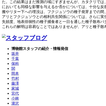
た。この結果はまだ推測の域にすぎませんが、カタクリでは
においても同様な影響を与えるか否かについては、十分な反
搬やリター下への埋没は、フクジュソウの種子発芽までの間
アリとフクジュソウとの相利共生関係については、さらに実
失頻度、地表徘徊性の種子捕食者と一日を通した種子散布パ
これらの解明は容易なことではありませんが、アリと種子散
博物館スタッフの紹介・情報発信
坂井
千葉
保科
関
岡本
竹村
藤澤
家城
宮代
小林
瀧沢