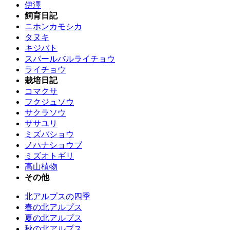
伊澤
飼育日記
ニホンカモシカ
タヌキ
キジバト
スバールバルライチョウ
ライチョウ
栽培日記
コマクサ
フクジュソウ
サクラソウ
ササユリ
ミズバショウ
ノハナショウブ
ミズオトギリ
高山植物
その他
北アルプスの四季
春の北アルプス
夏の北アルプス
秋の北アルプス