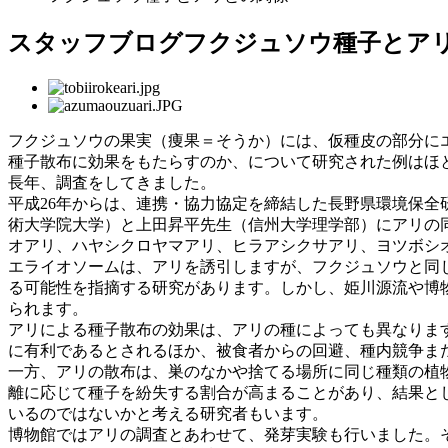
スタッフブログ
フクジュソウ種子とア
フクジュソウの果実（痩果＝そうか）には、仮種皮の部分に
種子散布に効果をもたらすのか、について研究された例はほ
長年、調査をしてきました。
平成26年からは、連携・協力協定を締結した長野県環境保全
術大学院大学）と上田昇平先生（信州大学理学部）にアリの
オアリ、ハヤシクロヤマアリ、ヒラアシクサアリ、ヨツボシ
エライオソームは、アリを誘引しますが、フクジュソウと同
る可能性を指摘する研究があります。しかし、姫川源流や博
られます。
アリによる種子散布の効果は、アリの種によっても異なりま
に有利であるとされるほか、被食者からの回避、種内競争ま
一方、アリの散布は、巣のなかや捨てる場所に同じ種類の植
離に応じて種子を紛失する割合が高まることがあり、結果と
いるのではないかと考える研究者もいます。
博物館ではアリの調査とあわせて、発芽実験も行いました。