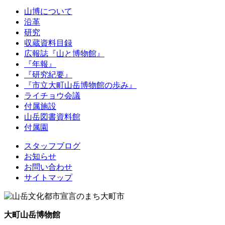
山博について
沿革
研究
収蔵資料目録
広報誌『山と博物館』
『年報』
『研究紀要』
『市立大町山岳博物館の歩み』
ライチョウ会議
付属施設
山岳図書資料館
付属園
スタッフブログ
お知らせ
お問い合わせ
サイトマップ
大町山岳博物館