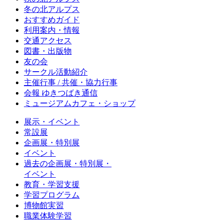
冬の北アルプス
おすすめガイド
利用案内・情報
交通アクセス
図書・出版物
友の会
サークル活動紹介
主催行事 / 共催・協力行事
会報 ゆきつばき通信
ミュージアムカフェ・ショップ
展示・イベント
常設展
企画展・特別展
イベント
過去の企画展・特別展・
イベント
教育・学習支援
学習プログラム
博物館実習
職業体験学習