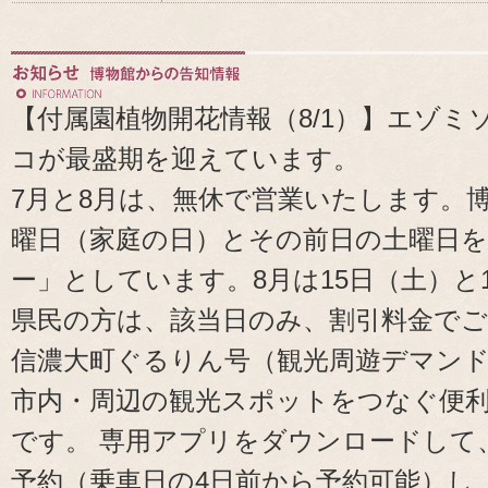
【付属園植物開花情報（8/1）】エゾ
コが最盛期を迎えています。
7月と8月は、無休で営業いたします。
曜日（家庭の日）とその前日の土曜日を
ー」としています。8月は15日（土）と
県民の方は、該当日のみ、割引料金で
信濃大町ぐるりん号（観光周遊デマン
市内・周辺の観光スポットをつなぐ便
です。 専用アプリをダウンロードして
予約（乗車日の4日前から予約可能）し