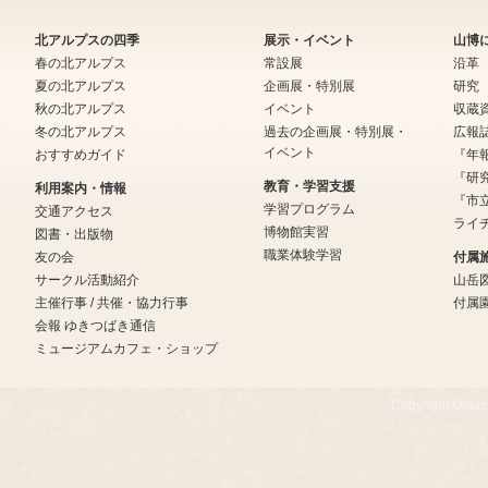
北アルプスの四季
展示・イベント
山博
春の北アルプス
常設展
沿革
夏の北アルプス
企画展・特別展
研究
秋の北アルプス
イベント
収蔵
冬の北アルプス
過去の企画展・特別展・
広報
イベント
おすすめガイド
『年
『研
教育・学習支援
利用案内・情報
『市
学習プログラム
交通アクセス
ライ
博物館実習
図書・出版物
職業体験学習
友の会
付属
サークル活動紹介
山岳
主催行事 / 共催・協力行事
付属
会報 ゆきつばき通信
ミュージアムカフェ・ショップ
Copyright Omachi