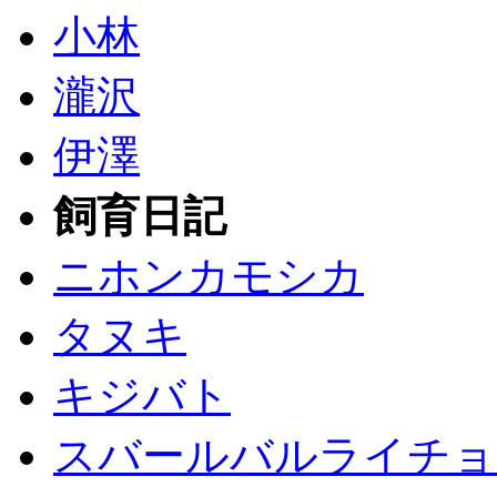
小林
瀧沢
伊澤
飼育日記
ニホンカモシカ
タヌキ
キジバト
スバールバルライチョ